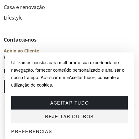
Casa e renovação
Lifestyle
Contacte-nos
Apoio ao Cliente
Horário de Atendimento: seg – sex 8:00 – 16:00 (UTC+2)
Utilizamos cookies para melhorar a sua experiência de
navegação, fornecer conteúdo personalizado e analisar o
Centro de Ajuda
nosso tráfego. Ao clicar em «Aceitar tudo», consente a
utilização de cookies.
Ligue-nos
Envie-nos um e-mail
ACEITAR TUDO
REJEITAR OUTROS
PREFERÊNCIAS
© 2026 SAYRUG OÜ · KESKLINNA LINNAOSA, AHTRI TN 12, 10151, TALLINN,
ESTÓNIA