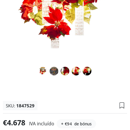
SKU:
1847529
€4.678
IVA incluído
+ €94
de bónus