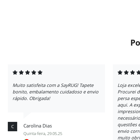
Po
Muito satisfeita com a SayRUG! Tapete
Loja excel
bonito, embalamento cuidadoso e envio
Procurei 
rápido. Obrigada!
persa espe
aqui. A ex
impressio
necessári
questões e
Carolina Dias
C
envio cor
Quinta-feira, 29.05.25
muito obr