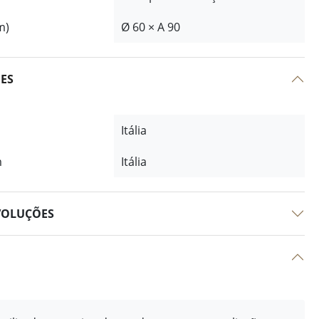
m)
Ø 60 × A 90
ÕES
Itália
m
Itália
VOLUÇÕES