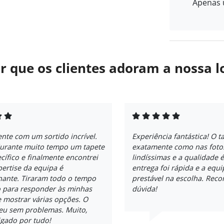
Apenas u
r que os clientes adoram a nossa l
ente com um sortido incrível.
Experiência fantástica! O t
durante muito tempo um tapete
exatamente como nas fotos
cífico e finalmente encontrei
lindíssimas e a qualidade é
pertise da equipa é
entrega foi rápida e a equi
nante. Tiraram todo o tempo
prestável na escolha. Re
o para responder às minhas
dúvida!
 mostrar várias opções. O
reu sem problemas. Muito,
igado por tudo!