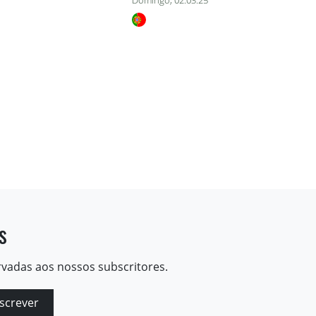
Domingo, 02.03.25
s
rvadas aos nossos subscritores.
screver