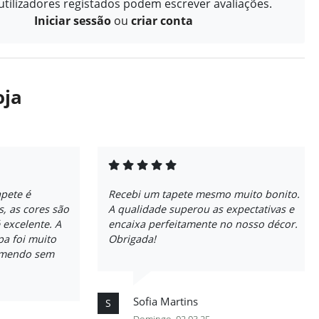
tilizadores registados podem escrever avaliações.
Iniciar sessão
ou
criar conta
oja
apete é
Recebi um tapete mesmo muito bonito.
, as cores são
A qualidade superou as expectativas e
 excelente. A
encaixa perfeitamente no nosso décor.
pa foi muito
Obrigada!
comendo sem
Sofia Martins
S