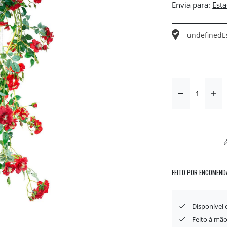
Envia para:
undefined
E
FEITO POR ENCOMEND
Disponível
Feito à mão