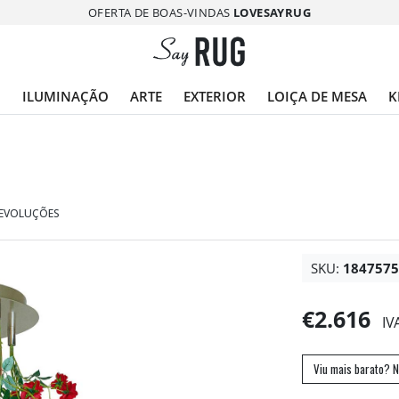
OFERTA DE BOAS-VINDAS
LOVESAYRUG
O
ILUMINAÇÃO
ARTE
EXTERIOR
LOIÇA DE MESA
K
DEVOLUÇÕES
SKU:
184757
€2.616
IV
Viu mais barato? N