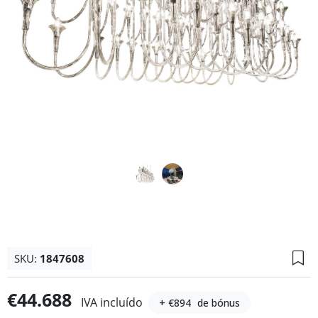
SKU:
1847608
€44.688
IVA incluído
+ €894
de bónus