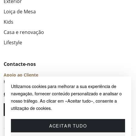
Exterior
Loiça de Mesa
Kids
Casa e renovação
Lifestyle
Contacte-nos
Apoio ao Cliente
Horário de Atendimento: seg – sex 8:00 – 16:00 (UTC+2)
Utilizamos cookies para melhorar a sua experiência de
navegação, fornecer conteúdo personalizado e analisar o
Centro de Ajuda
nosso tráfego. Ao clicar em «Aceitar tudo», consente a
utilização de cookies.
Ligue-nos
Envie-nos um e-mail
ACEITAR TUDO