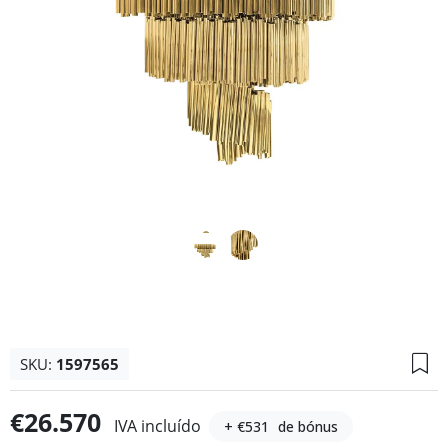
SKU:
1597565
€26.570
IVA incluído
+ €531
de bónus