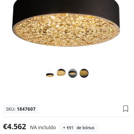
SKU:
1847607
€4.562
IVA incluído
+ €91
de bónus