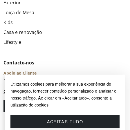
Exterior
Loiça de Mesa
Kids
Casa e renovação
Lifestyle
Contacte-nos
Apoio ao Cliente
Horário de Atendimento: seg – sex 8:00 – 16:00 (UTC+2)
Utilizamos cookies para melhorar a sua experiência de
navegação, fornecer conteúdo personalizado e analisar o
Centro de Ajuda
nosso tráfego. Ao clicar em «Aceitar tudo», consente a
utilização de cookies.
Ligue-nos
Envie-nos um e-mail
ACEITAR TUDO