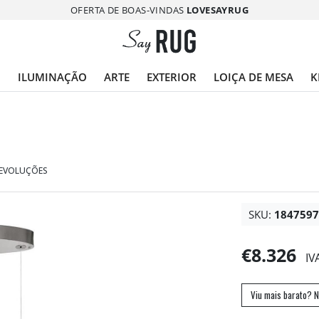
OFERTA DE BOAS-VINDAS
LOVESAYRUG
O
ILUMINAÇÃO
ARTE
EXTERIOR
LOIÇA DE MESA
K
DEVOLUÇÕES
SKU:
184759
€8.326
IV
Viu mais barato? N