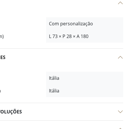
Com personalização
m)
L 73 × P 28 × A 180
ÕES
Itália
m
Itália
VOLUÇÕES