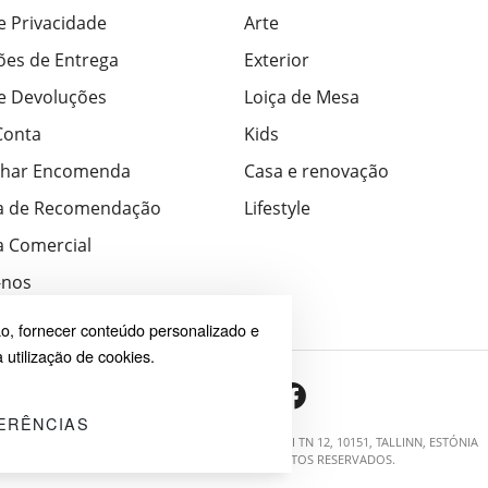
de Privacidade
Arte
ões de Entrega
Exterior
de Devoluções
Loiça de Mesa
Conta
Kids
har Encomenda
Casa e renovação
a de Recomendação
Lifestyle
 Comercial
-nos
o, fornecer conteúdo personalizado e
 utilização de cookies.
ERÊNCIAS
© 2026 SAYRUG OÜ · KESKLINNA LINNAOSA, AHTRI TN 12, 10151, TALLINN, ESTÓNIA
NIF EE102518759 · TODOS OS DIREITOS RESERVADOS.