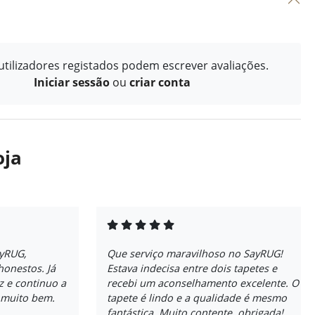
tilizadores registados podem escrever avaliações.
Iniciar sessão
ou
criar conta
oja
ayRUG,
Que serviço maravilhoso no SayRUG!
honestos. Já
Estava indecisa entre dois tapetes e
ez e continuo a
recebi um aconselhamento excelente. O
a muito bem.
tapete é lindo e a qualidade é mesmo
fantástica. Muito contente, obrigada!