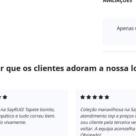
AVALIAÇÕES
Apenas u
r que os clientes adoram a nossa l
 na SayRUG! Tapete bonito,
Coleção maravilhosa na S
mpático e tudo correu bem.
atendimento top e preços 
 vivamente.
sou cliente pela terceira v
voltar. A equipa aconselh
Obrigado!