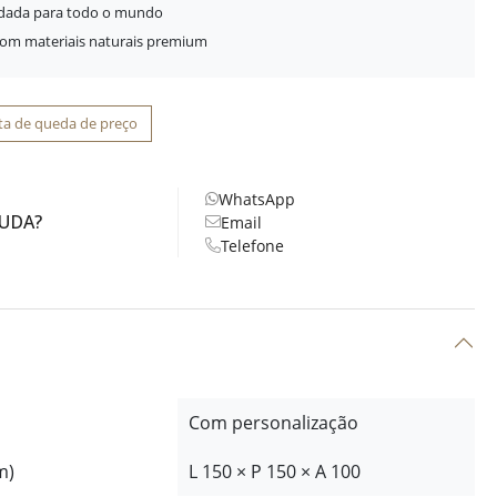
idada para todo o mundo
com materiais naturais premium
ta de queda de preço
WhatsApp
JUDA?
Email
Telefone
Com personalização
m)
L 150 × P 150 × A 100