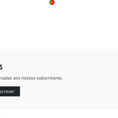
s
rvadas aos nossos subscritores.
screver