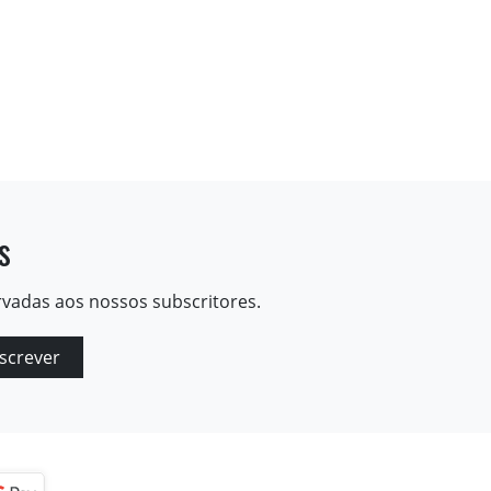
s
rvadas aos nossos subscritores.
screver