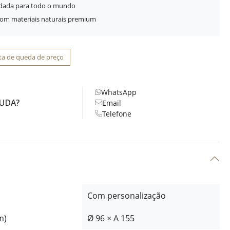
idada para todo o mundo
com materiais naturais premium
ta de queda de preço
WhatsApp
JUDA?
Email
Telefone
Com personalização
m)
Ø 96 × A 155