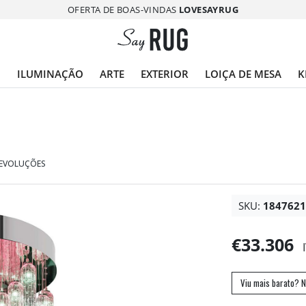
OFERTA DE BOAS-VINDAS
LOVESAYRUG
O
ILUMINAÇÃO
ARTE
EXTERIOR
LOIÇA DE MESA
K
DEVOLUÇÕES
SKU:
184762
€33.306
Viu mais barato? N