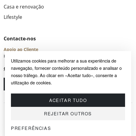
Casa e renovação
Lifestyle
Contacte-nos
Apoio ao Cliente
Horário de Atendimento: seg – sex 8:00 – 16:00 (UTC+2)
Utilizamos cookies para melhorar a sua experiência de
navegação, fornecer conteúdo personalizado e analisar o
Centro de Ajuda
nosso tráfego. Ao clicar em «Aceitar tudo», consente a
utilização de cookies.
Ligue-nos
Envie-nos um e-mail
ACEITAR TUDO
REJEITAR OUTROS
PREFERÊNCIAS
© 2026 SAYRUG OÜ · KESKLINNA LINNAOSA, AHTRI TN 12, 10151, TALLINN,
ESTÓNIA