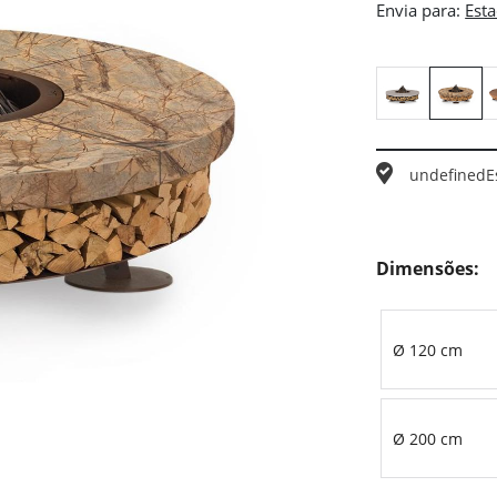
Envia para:
undefined
E
Dimensões:
Ø 120 cm
Ø 200 cm