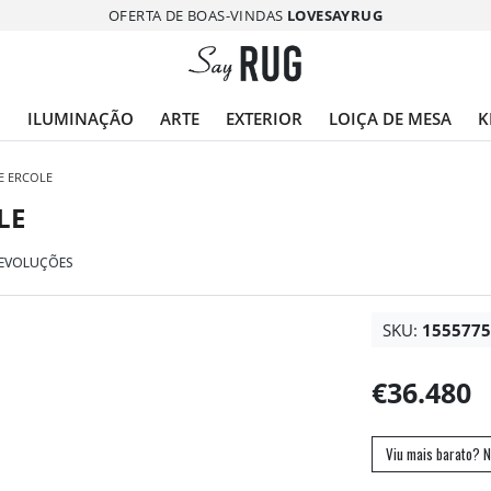
OFERTA DE BOAS-VINDAS
LOVESAYRUG
O
ILUMINAÇÃO
ARTE
EXTERIOR
LOIÇA DE MESA
K
E ERCOLE
LE
DEVOLUÇÕES
SKU:
155577
€36.480
Viu mais barato? N