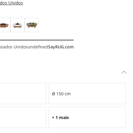
stados Unidos
undefined
SayRUG.com
Ø 150 cm
+ 1 mais