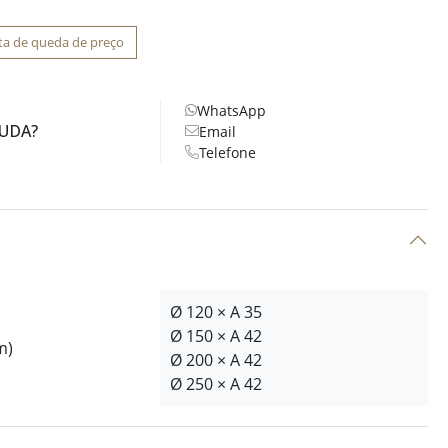
ta de queda de preço
WhatsApp
JUDA?
Email
Telefone
Ø 120 × A 35
Ø 150 × A 42
m)
Ø 200 × A 42
Ø 250 × A 42