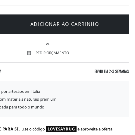
ADICIONAR AO CARRINHO
ou
PEDIR ORÇAMENTO
A
ENVIO EM
2-3 SEMANAS
 por artesãos em Itália
com materiais naturais premium
idada para todo o mundo
 PARA SI.
Use o código
LOVESAYRUG
e aproveite a oferta