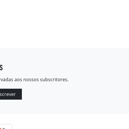
s
rvadas aos nossos subscritores.
screver