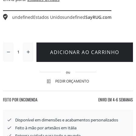
undefined
Estados Unidos
undefined
SayRUG.com
ADICIONAR AO CARRINHO
ou
PEDIR ORÇAMENTO
FEITO POR ENCOMENDA
ENVIO EM
4-6 SEMANAS
Disponível em dimensões e acabamentos personalizados
Feito à mão por artesãos em Itália
Entrega cuidada para todo o mundo