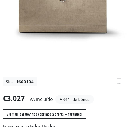
SKU:
1600104
€3.027
IVA incluído
+ €61
de bónus
Viu mais barato? Nós cobrimos a oferta – garantido!
Envia para: