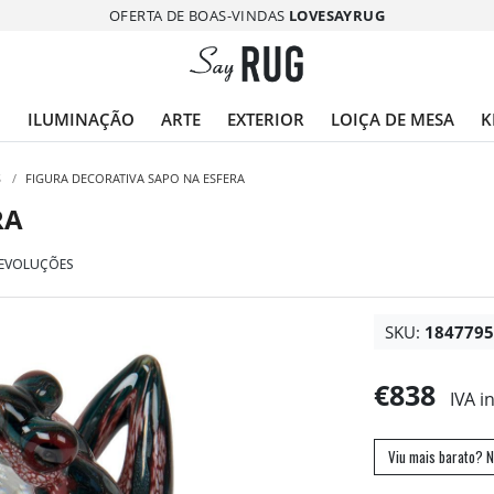
OFERTA DE BOAS-VINDAS
LOVESAYRUG
O
ILUMINAÇÃO
ARTE
EXTERIOR
LOIÇA DE MESA
K
S
/
FIGURA DECORATIVA SAPO NA ESFERA
RA
DEVOLUÇÕES
SKU:
184779
€838
IVA i
Viu mais barato? N