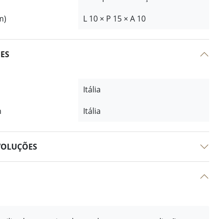
m)
L 10 × P 15 × A 10
ÕES
Itália
m
Itália
VOLUÇÕES