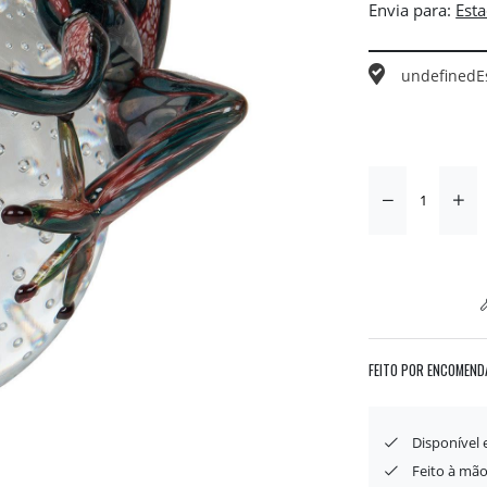
Envia para:
undefined
E
FEITO POR ENCOMEND
Disponível
Feito à mão