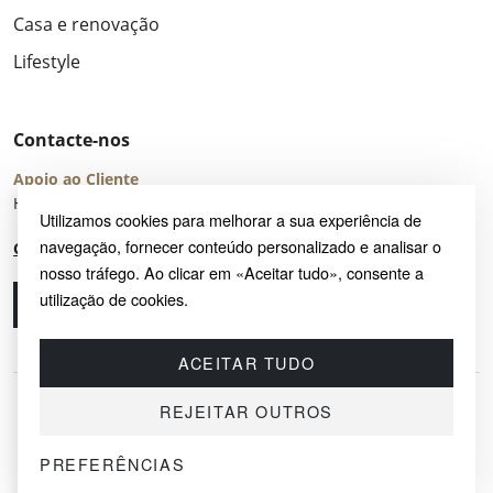
Casa e renovação
Lifestyle
Contacte-nos
Apoio ao Cliente
Horário de Atendimento: seg – sex 8:00 – 16:00 (UTC+2)
Utilizamos cookies para melhorar a sua experiência de
navegação, fornecer conteúdo personalizado e analisar o
Centro de Ajuda
nosso tráfego. Ao clicar em «Aceitar tudo», consente a
utilização de cookies.
Ligue-nos
Envie-nos um e-mail
ACEITAR TUDO
REJEITAR OUTROS
PREFERÊNCIAS
© 2026 SAYRUG OÜ · KESKLINNA LINNAOSA, AHTRI TN 12, 10151, TALLINN,
ESTÓNIA