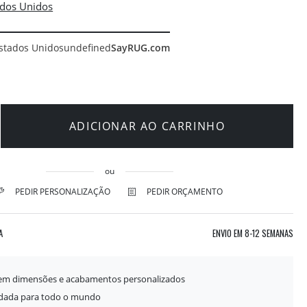
stados Unidos
undefined
SayRUG.com
ADICIONAR AO CARRINHO
ou
PEDIR PERSONALIZAÇÃO
PEDIR ORÇAMENTO
A
ENVIO EM
8-12 SEMANAS
 em dimensões e acabamentos personalizados
idada para todo o mundo