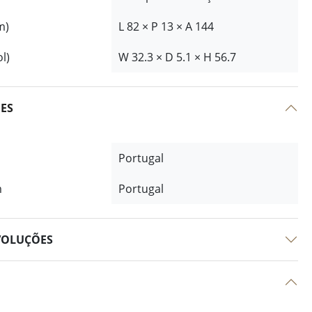
m)
L 82 × P 13 × A 144
l)
W 32.3 × D 5.1 × H 56.7
ÕES
Portugal
m
Portugal
VOLUÇÕES