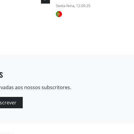
Sexta-feira, 12.09.25
s
rvadas aos nossos subscritores.
screver