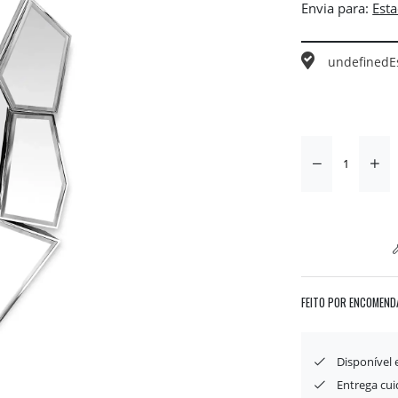
Envia para:
undefined
E
FEITO POR ENCOMEND
Disponível
Entrega cu