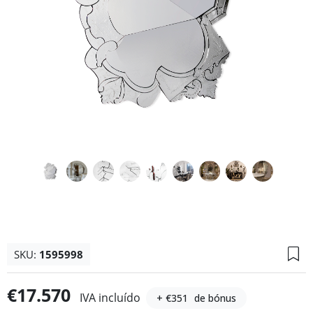
SKU:
1595998
€17.570
IVA incluído
+ €351
de bónus