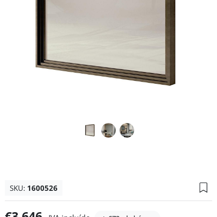
SKU:
1600526
€3.646