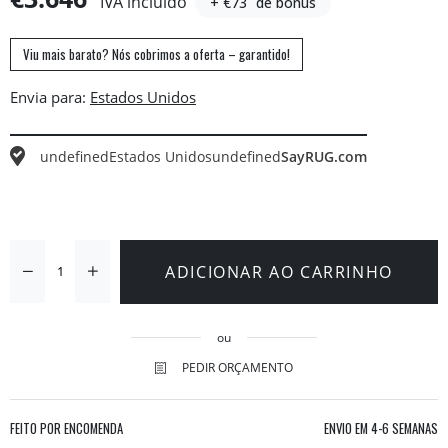
IVA incluído
+ €73
de bónus
Viu mais barato? Nós cobrimos a oferta – garantido!
Envia para:
undefined
Estados Unidos
undefined
SayRUG.com
ADICIONAR AO CARRINHO
ou
PEDIR ORÇAMENTO
FEITO POR ENCOMENDA
ENVIO EM
4-6 SEMANAS