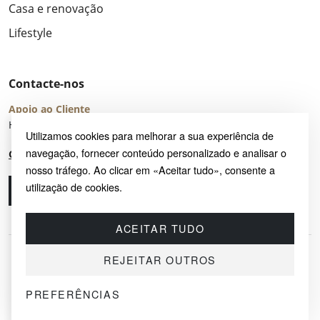
Casa e renovação
Lifestyle
Contacte-nos
Apoio ao Cliente
Horário de Atendimento: seg – sex 8:00 – 16:00 (UTC+2)
Utilizamos cookies para melhorar a sua experiência de
navegação, fornecer conteúdo personalizado e analisar o
Centro de Ajuda
nosso tráfego. Ao clicar em «Aceitar tudo», consente a
utilização de cookies.
Ligue-nos
Envie-nos um e-mail
ACEITAR TUDO
REJEITAR OUTROS
PREFERÊNCIAS
© 2026 SAYRUG OÜ · KESKLINNA LINNAOSA, AHTRI TN 12, 10151, TALLINN,
ESTÓNIA
NIF EE102518759 · TODOS OS DIREITOS RESERVADOS.