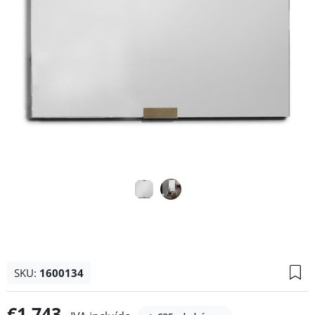
SKU:
1600134
€1.743