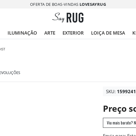
OFERTA DE BOAS-VINDAS
LOVESAYRUG
O
ILUMINAÇÃO
ARTE
EXTERIOR
LOIÇA DE MESA
K
IST
DEVOLUÇÕES
SKU:
159924
Preço s
Viu mais barato? N
Envia para: