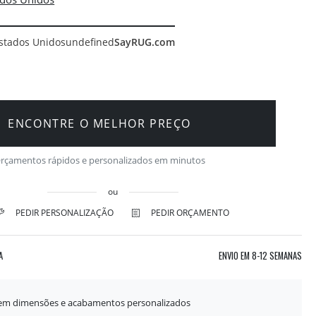
stados Unidos
undefined
SayRUG.com
ENCONTRE O MELHOR PREÇO
rçamentos rápidos e personalizados em minutos
ou
PEDIR PERSONALIZAÇÃO
PEDIR ORÇAMENTO
A
ENVIO EM
8-12 SEMANAS
 em dimensões e acabamentos personalizados