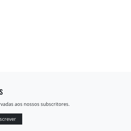
s
rvadas aos nossos subscritores.
screver