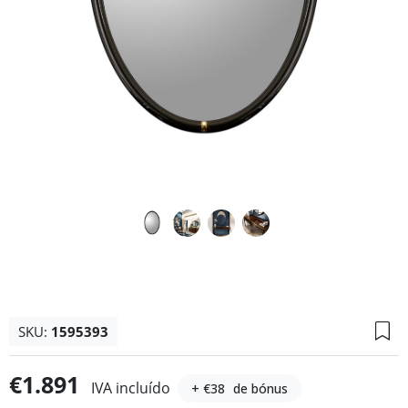
SKU:
1595393
€1.891
IVA incluído
+ €38
de bónus