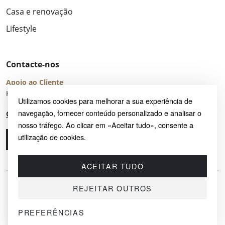
Casa e renovação
Lifestyle
Contacte-nos
Apoio ao Cliente
Horário de Atendimento: seg – sex 8:00 – 16:00 (UTC+2)
Utilizamos cookies para melhorar a sua experiência de
navegação, fornecer conteúdo personalizado e analisar o
Centro de Ajuda
nosso tráfego. Ao clicar em «Aceitar tudo», consente a
utilização de cookies.
Ligue-nos
Envie-nos um e-mail
ACEITAR TUDO
REJEITAR OUTROS
PREFERÊNCIAS
© 2026 SAYRUG OÜ · KESKLINNA LINNAOSA, AHTRI TN 12, 10151, TALLINN,
ESTÓNIA