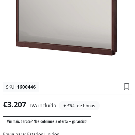
SKU:
1600446
€3.207
IVA incluído
+ €64
de bónus
Viu mais barato? Nós cobrimos a oferta – garantido!
Envia para: