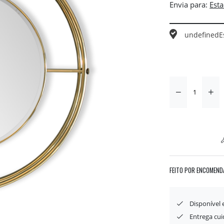
Envia para:
undefined
E
FEITO POR ENCOMEND
Disponível
Entrega cu