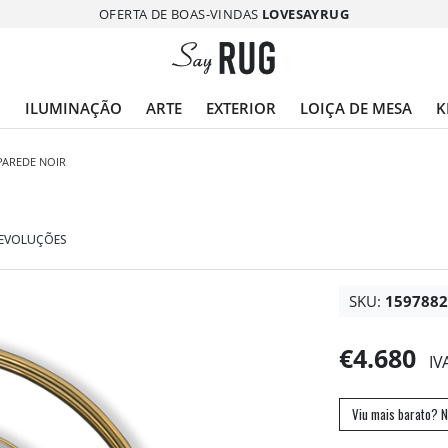
OFERTA DE BOAS-VINDAS
LOVESAYRUG
O
ILUMINAÇÃO
ARTE
EXTERIOR
LOIÇA DE MESA
K
PAREDE NOIR
DEVOLUÇÕES
SKU:
159788
€4.680
IV
Viu mais barato? N