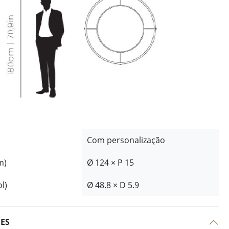
Com personalização
m)
Ø 124 × P 15
l)
Ø 48.8 × D 5.9
ÕES