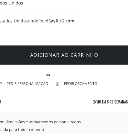
stados Unidos
undefined
SayRUG.com
ADICIONAR AO CARRINHO
ou
PEDIR PERSONALIZAÇÃO
PEDIR ORÇAMENTO
A
ENVIO EM
8-12 SEMANAS
 em dimensões e acabamentos personalizados
idada para todo o mundo