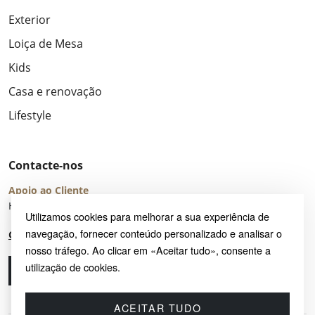
Exterior
Loiça de Mesa
Kids
Casa e renovação
Lifestyle
Contacte-nos
Apoio ao Cliente
Horário de Atendimento: seg – sex 8:00 – 16:00 (UTC+2)
Utilizamos cookies para melhorar a sua experiência de
navegação, fornecer conteúdo personalizado e analisar o
Centro de Ajuda
nosso tráfego. Ao clicar em «Aceitar tudo», consente a
utilização de cookies.
Ligue-nos
Envie-nos um e-mail
ACEITAR TUDO