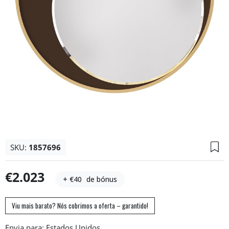
SKU:
1857696
€2.023
+ €40
de bónus
Viu mais barato? Nós cobrimos a oferta – garantido!
Envia para: