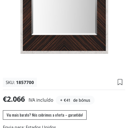
SKU:
1857700
€2.066
IVA incluído
+ €41
de bónus
Viu mais barato? Nós cobrimos a oferta – garantido!
Envia para: