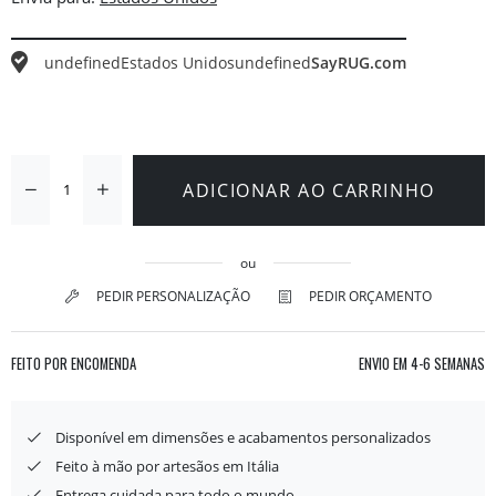
undefined
Estados Unidos
undefined
SayRUG.com
ADICIONAR AO CARRINHO
ou
PEDIR PERSONALIZAÇÃO
PEDIR ORÇAMENTO
FEITO POR ENCOMENDA
ENVIO EM
4-6 SEMANAS
Disponível em dimensões e acabamentos personalizados
Feito à mão por artesãos em Itália
Entrega cuidada para todo o mundo