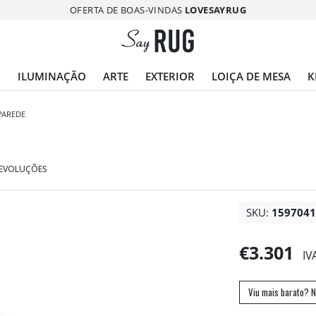
OFERTA DE BOAS-VINDAS
LOVESAYRUG
O
ILUMINAÇÃO
ARTE
EXTERIOR
LOIÇA DE MESA
K
PAREDE
DEVOLUÇÕES
SKU:
159704
€3.301
IV
Viu mais barato? N