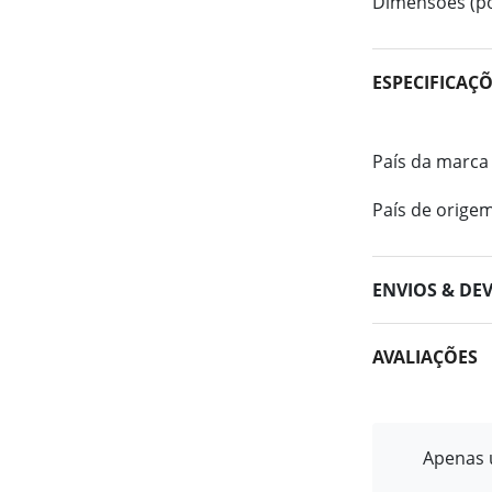
Dimensões (po
ESPECIFICAÇ
País da marca
País de orige
ENVIOS & DE
AVALIAÇÕES
Apenas u