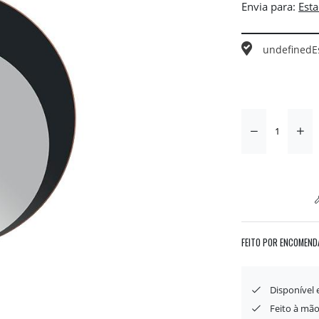
Envia para:
undefined
E
FEITO POR ENCOMEND
Disponível
Feito à mão