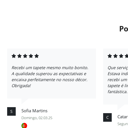
Po
Recebi um tapete mesmo muito bonito.
Que servi
A qualidade superou as expectativas e
Estava ind
encaixa perfeitamente no nosso décor.
recebi um
Obrigada!
tapete é l
fantástica
Sofia Martins
S
Catar
C
Domingo, 02.03.25
Segund