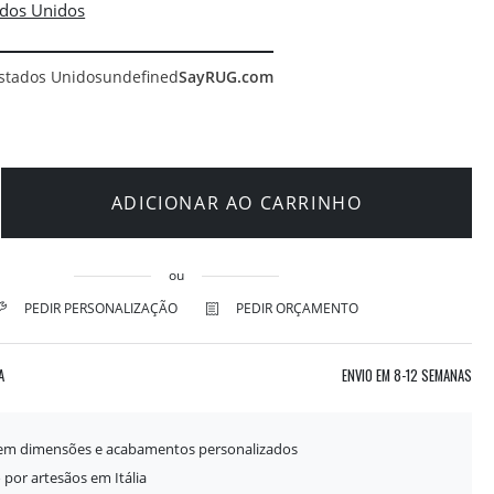
stados Unidos
undefined
SayRUG.com
ADICIONAR AO CARRINHO
ou
PEDIR PERSONALIZAÇÃO
PEDIR ORÇAMENTO
A
ENVIO EM
8-12 SEMANAS
 em dimensões e acabamentos personalizados
 por artesãos em Itália