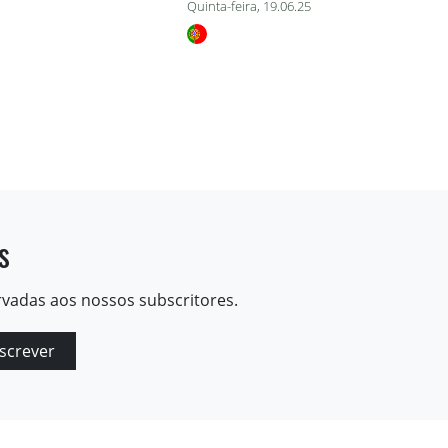
Quinta-feira, 19.06.25
s
rvadas aos nossos subscritores.
screver