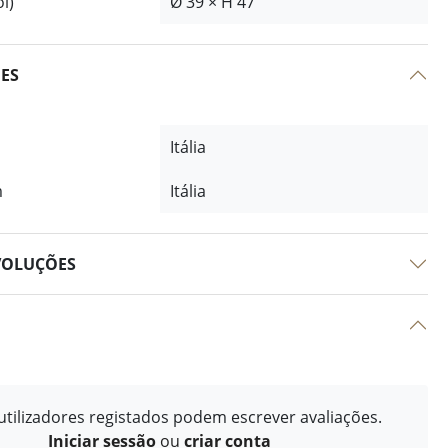
l)
Ø 39 × H 47
ÕES
Itália
m
Itália
VOLUÇÕES
tilizadores registados podem escrever avaliações.
Iniciar sessão
ou
criar conta