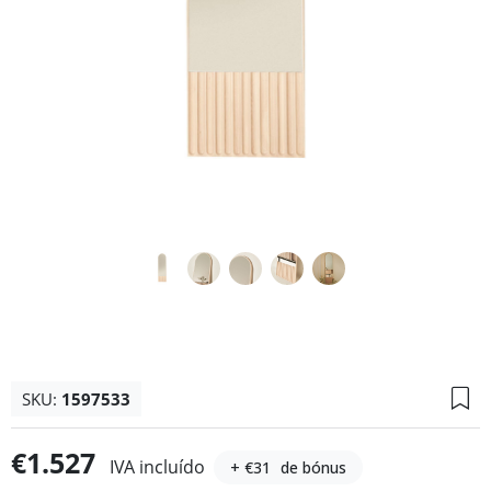
SKU:
1597533
€1.527
IVA incluído
+ €31
de bónus