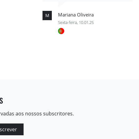
Mariana Oliveira
M
Sexta-feira, 10.01.25
s
rvadas aos nossos subscritores.
screver