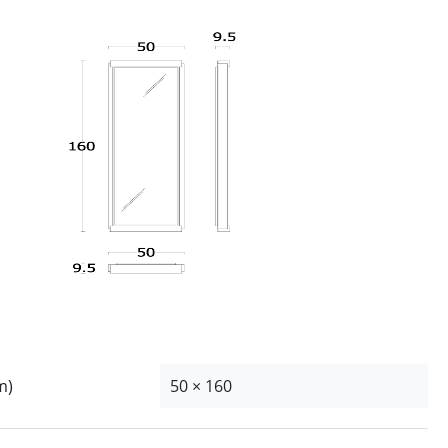
m)
50 × 160