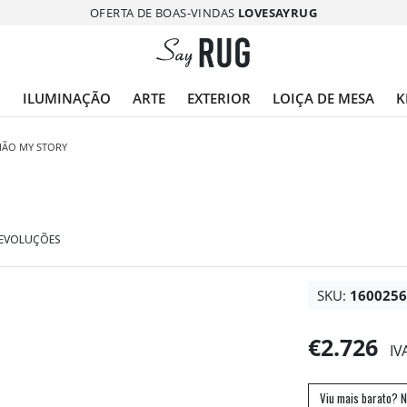
OFERTA DE BOAS-VINDAS
LOVESAYRUG
O
ILUMINAÇÃO
ARTE
EXTERIOR
LOIÇA DE MESA
K
HÃO MY STORY
DEVOLUÇÕES
SKU:
160025
€2.726
IV
Viu mais barato? N