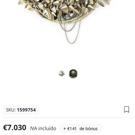
SKU:
1599754
€7.030
IVA incluído
+ €141
de bónus