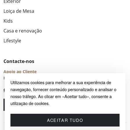
Exterior
Loiça de Mesa
Kids
Casa e renovação
Lifestyle
Contacte-nos
Apoio ao Cliente
Horário de Atendimento: seg – sex 8:00 – 16:00 (UTC+2)
Utilizamos cookies para melhorar a sua experiência de
navegação, fornecer conteúdo personalizado e analisar o
Centro de Ajuda
nosso tráfego. Ao clicar em «Aceitar tudo», consente a
utilização de cookies.
Ligue-nos
Envie-nos um e-mail
ACEITAR TUDO