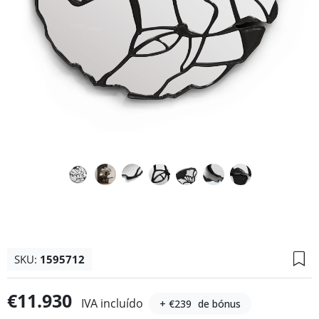
SKU:
1595712
€11.930
IVA incluído
+ €239
de bónus