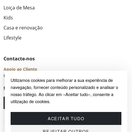
Loiça de Mesa
Kids
Casa e renovação
Lifestyle
Contacte-nos
Apoio ao Cliente
Horário de Atendimento: seg – sex 8:00 – 16:00 (UTC+2)
Utilizamos cookies para melhorar a sua experiência de
navegação, fornecer conteúdo personalizado e analisar o
Centro de Ajuda
nosso tráfego. Ao clicar em «Aceitar tudo», consente a
utilização de cookies.
Ligue-nos
Envie-nos um e-mail
ACEITAR TUDO
REJEITAR OUTROS