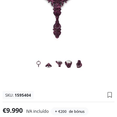
SKU:
1595404
€9.990
IVA incluído
+ €200
de bónus