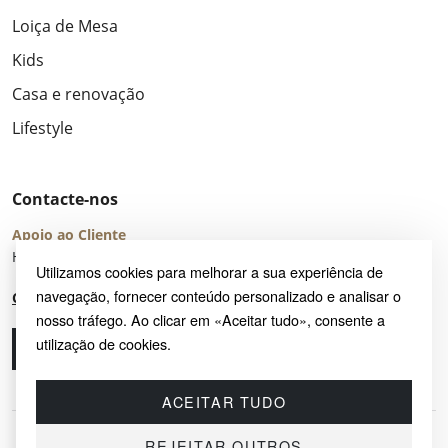
Loiça de Mesa
Kids
Casa e renovação
Lifestyle
Contacte-nos
Apoio ao Cliente
Horário de Atendimento: seg – sex 8:00 – 16:00 (UTC+2)
Utilizamos cookies para melhorar a sua experiência de
navegação, fornecer conteúdo personalizado e analisar o
Centro de Ajuda
nosso tráfego. Ao clicar em «Aceitar tudo», consente a
utilização de cookies.
Ligue-nos
Envie-nos um e-mail
ACEITAR TUDO
REJEITAR OUTROS