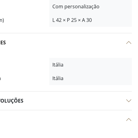
Com personalização
m)
L 42 × P 25 × A 30
ÕES
Itália
m
Itália
VOLUÇÕES