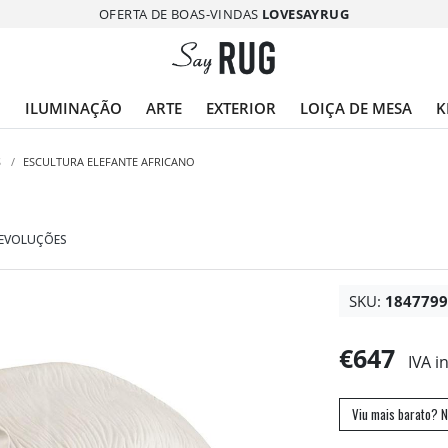
OFERTA DE BOAS-VINDAS
LOVESAYRUG
O
ILUMINAÇÃO
ARTE
EXTERIOR
LOIÇA DE MESA
K
S
/
ESCULTURA ELEFANTE AFRICANO
DEVOLUÇÕES
SKU:
184779
€647
IVA i
Viu mais barato? N