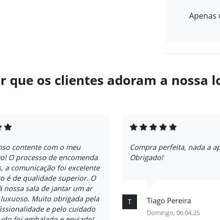
Apenas u
r que os clientes adoram a nossa l
nso contente com o meu
Compra perfeita, nada a a
vo! O processo de encomenda
Obrigado!
s, a comunicação foi excelente
o é de qualidade superior. O
à nossa sala de jantar um ar
 luxuoso. Muito obrigada pela
Tiago Pereira
T
issionalidade e pelo cuidado
Domingo, 06.04.25
udo foi embalado e enviado!