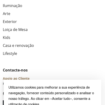
Iluminação
Arte
Exterior
Loiça de Mesa
Kids
Casa e renovação
Lifestyle
Contacte-nos
Apoio ao Cliente
Horário de Atendimento: seg – sex 8:00 – 16:00 (UTC+2)
Utilizamos cookies para melhorar a sua experiência de
navegação, fornecer conteúdo personalizado e analisar o
Centro de Ajuda
nosso tráfego. Ao clicar em «Aceitar tudo», consente a
utilização de cookies.