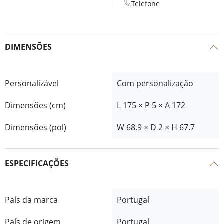
Telefone
DIMENSÕES
Personalizável
Com personalização
Dimensões (cm)
L 175 × P 5 × A 172
Dimensões (pol)
W 68.9 × D 2 × H 67.7
ESPECIFICAÇÕES
País da marca
Portugal
País de origem
Portugal