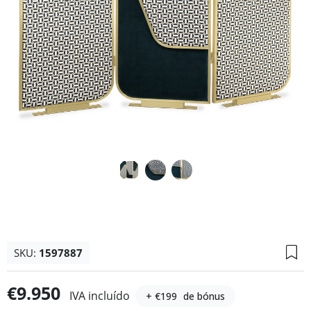
SKU:
1597887
€9.950
IVA incluído
+ €199
de bónus