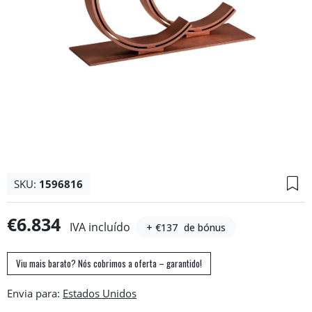
SKU:
1596816
€6.834
IVA incluído
+ €137
de bónus
Viu mais barato? Nós cobrimos a oferta – garantido!
Envia para: