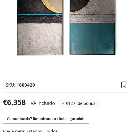
SKU:
1600429
€6.358
IVA incluído
+ €127
de bónus
Viu mais barato? Nós cobrimos a oferta – garantido!
Envia para: