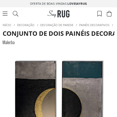
OFERTA DE BOAS-VINDAS
LOVESAYRUG
INÍCIO
/
DECORAÇÃO
/
DECORAÇÃO DE PAREDE
/
PAINÉIS DECORATIVOS
/
C
CONJUNTO DE DOIS PAINÉIS DECORA
Malerba