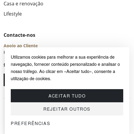
Casa e renovação
Lifestyle
Contacte-nos
Apoio ao Cliente
Horário de Atendimento: seg – sex 8:00 – 16:00 (UTC+2)
Utilizamos cookies para melhorar a sua experiência de
navegação, fornecer conteúdo personalizado e analisar o
Centro de Ajuda
nosso tráfego. Ao clicar em «Aceitar tudo», consente a
utilização de cookies.
Ligue-nos
Envie-nos um e-mail
ACEITAR TUDO
REJEITAR OUTROS
PREFERÊNCIAS
© 2026 SAYRUG OÜ · KESKLINNA LINNAOSA, AHTRI TN 12, 10151, TALLINN,
ESTÓNIA
NIF EE102518759 · TODOS OS DIREITOS RESERVADOS.