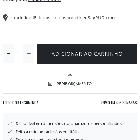
undefined
Estados Unidos
undefined
SayRUG.com
ADICIONAR AO CARRINHO
ou
PEDIR ORÇAMENTO
FEITO POR ENCOMENDA
ENVIO EM
4-6 SEMANAS
Disponível em dimensões e acabamentos personalizados
Feito à mão por artesãos em Itália
Entrega cuidada para todo o mundo