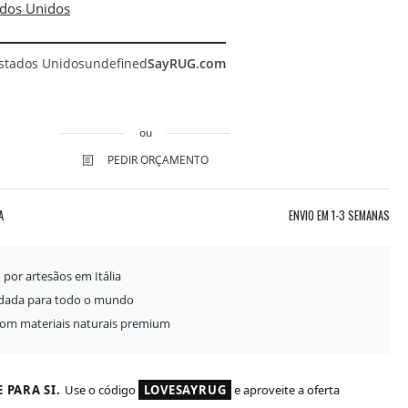
stados Unidos
undefined
SayRUG.com
ou
PEDIR ORÇAMENTO
A
ENVIO EM
1-3 SEMANAS
 por artesãos em Itália
idada para todo o mundo
com materiais naturais premium
 PARA SI.
Use o código
LOVESAYRUG
e aproveite a oferta