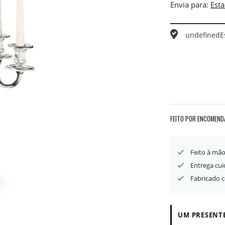
Envia para:
undefined
E
FEITO POR ENCOMEND
Feito à mão
Entrega cu
Fabricado 
UM PRESENTE