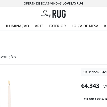
OFERTA DE BOAS-VINDAS
LOVESAYRUG
O
ILUMINAÇÃO
ARTE
EXTERIOR
LOIÇA DE MESA
K
DEVOLUÇÕES
SKU:
159864
€4.343
IV
Viu mais barato? N