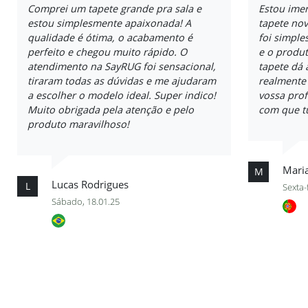
Comprei um tapete grande pra sala e
Estou ime
estou simplesmente apaixonada! A
tapete no
qualidade é ótima, o acabamento é
foi simple
perfeito e chegou muito rápido. O
e o produt
atendimento na SayRUG foi sensacional,
tapete dá 
tiraram todas as dúvidas e me ajudaram
realmente
a escolher o modelo ideal. Super indico!
vossa prof
Muito obrigada pela atenção e pelo
com que t
produto maravilhoso!
Maria
M
Lucas Rodrigues
L
Sexta-
Sábado, 18.01.25