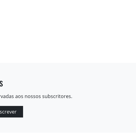
s
rvadas aos nossos subscritores.
screver