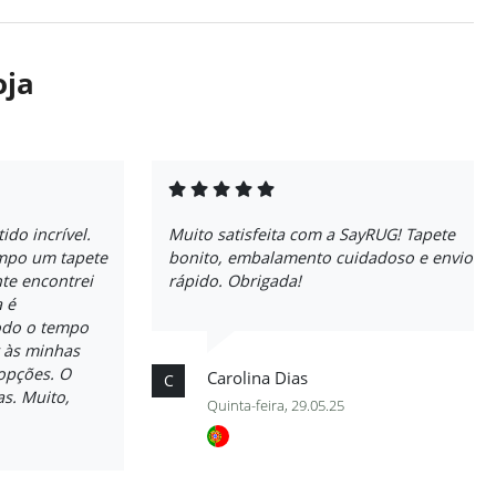
oja
ido incrível.
Muito satisfeita com a SayRUG! Tapete
empo um tapete
bonito, embalamento cuidadoso e envio
nte encontrei
rápido. Obrigada!
a é
odo o tempo
 às minhas
 opções. O
Carolina Dias
C
s. Muito,
Quinta-feira, 29.05.25