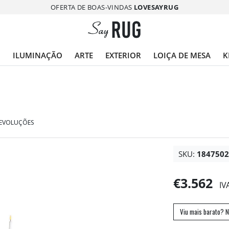
OFERTA DE BOAS-VINDAS
LOVESAYRUG
O
ILUMINAÇÃO
ARTE
EXTERIOR
LOIÇA DE MESA
K
DEVOLUÇÕES
SKU:
184750
€3.562
IV
Viu mais barato? N