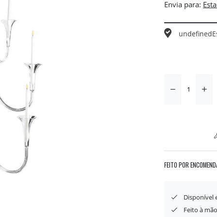
Envia para:
undefined
E
FEITO POR ENCOMEND
Disponível
Feito à mão