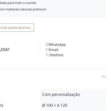
idada para todo o mundo
com materiais naturais premium
ta de queda de preço
WhatsApp
JUDA?
Email
Telefone
Com personalização
m)
Ø 100 × A 120