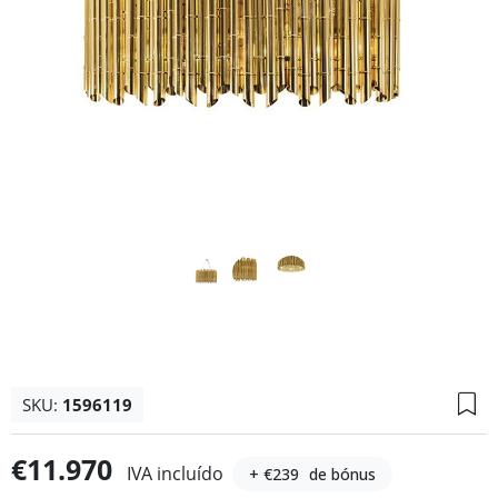
SKU:
1596119
€11.970
IVA incluído
+ €239
de bónus