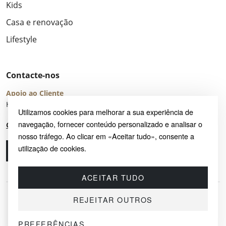
Kids
Casa e renovação
Lifestyle
Contacte-nos
Apoio ao Cliente
Horário de Atendimento: seg – sex 8:00 – 16:00 (UTC+2)
Utilizamos cookies para melhorar a sua experiência de
navegação, fornecer conteúdo personalizado e analisar o
Centro de Ajuda
nosso tráfego. Ao clicar em «Aceitar tudo», consente a
utilização de cookies.
Ligue-nos
Envie-nos um e-mail
ACEITAR TUDO
REJEITAR OUTROS
PREFERÊNCIAS
© 2026 SAYRUG OÜ · KESKLINNA LINNAOSA, AHTRI TN 12, 10151, TALLINN,