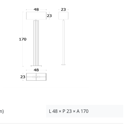
m)
L 48 × P 23 × A 170