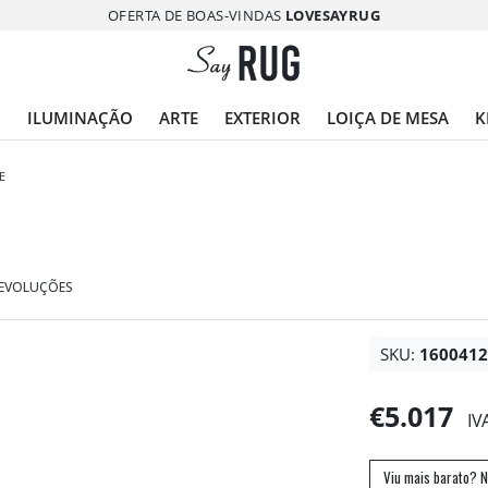
OFERTA DE BOAS-VINDAS
LOVESAYRUG
O
ILUMINAÇÃO
ARTE
EXTERIOR
LOIÇA DE MESA
K
E
DEVOLUÇÕES
SKU:
160041
€5.017
IV
Viu mais barato? N