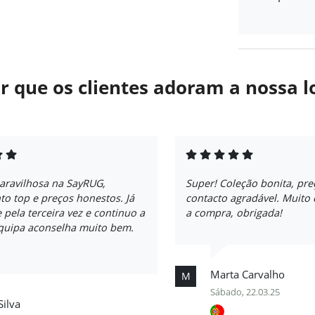
r que os clientes adoram a nossa l
aravilhosa na SayRUG,
Super! Coleção bonita, pre
o top e preços honestos. Já
contacto agradável. Muito
e pela terceira vez e continuo a
a compra, obrigada!
equipa aconselha muito bem.
Marta Carvalho
M
Sábado, 22.03.25
Silva