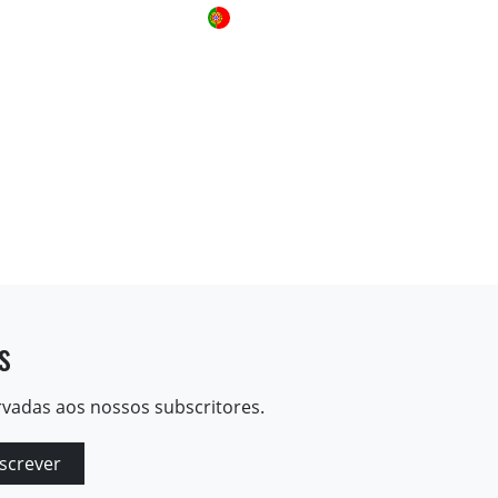
s
rvadas aos nossos subscritores.
screver