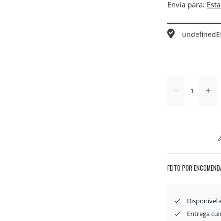
Envia para:
undefined
E
FEITO POR ENCOMEND
Disponível
Entrega cu