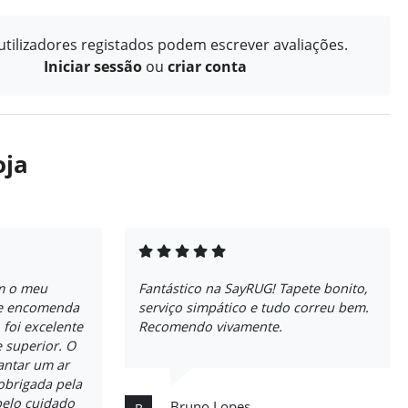
tilizadores registados podem escrever avaliações.
Iniciar sessão
ou
criar conta
oja
m o meu
Fantástico na SayRUG! Tapete bonito,
de encomenda
serviço simpático e tudo correu bem.
 foi excelente
Recomendo vivamente.
 superior. O
jantar um ar
obrigada pela
pelo cuidado
Bruno Lopes