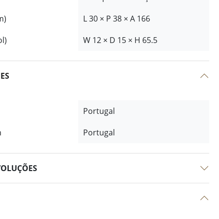
m)
L 30 × P 38 × A 166
l)
W 12 × D 15 × H 65.5
ÕES
Portugal
m
Portugal
VOLUÇÕES