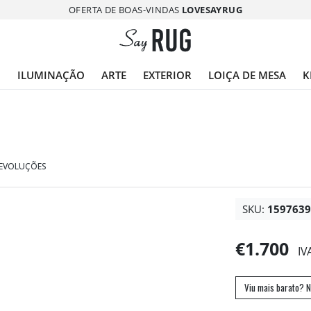
OFERTA DE BOAS-VINDAS
LOVESAYRUG
O
ILUMINAÇÃO
ARTE
EXTERIOR
LOIÇA DE MESA
K
DEVOLUÇÕES
SKU:
159763
€1.700
IV
Viu mais barato? N