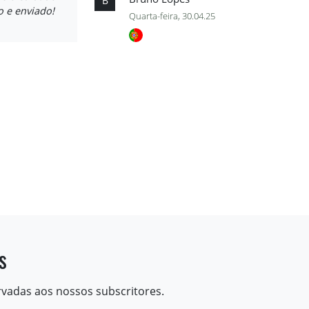
B
 e enviado!
Quarta-feira, 30.04.25
s
rvadas aos nossos subscritores.