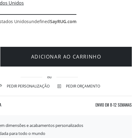
stados Unidos
undefined
SayRUG.com
ADICIONAR AO CARRINHO
ou
PEDIR PERSONALIZAÇÃO
PEDIR ORÇAMENTO
A
ENVIO EM
8-12 SEMANAS
 em dimensões e acabamentos personalizados
idada para todo o mundo