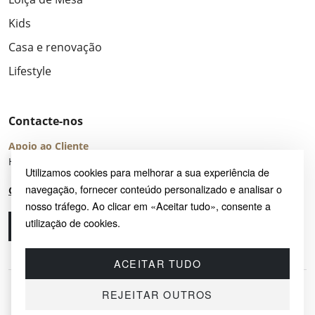
Kids
Casa e renovação
Lifestyle
Contacte-nos
Apoio ao Cliente
Horário de Atendimento: seg – sex 8:00 – 16:00 (UTC+2)
Utilizamos cookies para melhorar a sua experiência de
navegação, fornecer conteúdo personalizado e analisar o
Centro de Ajuda
nosso tráfego. Ao clicar em «Aceitar tudo», consente a
utilização de cookies.
Ligue-nos
Envie-nos um e-mail
ACEITAR TUDO
REJEITAR OUTROS