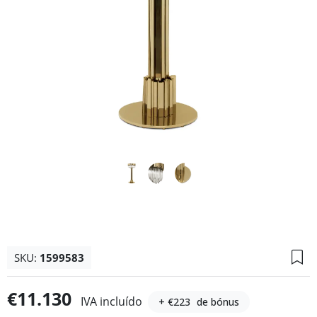
SKU:
1599583
€11.130
IVA incluído
+ €223
de bónus