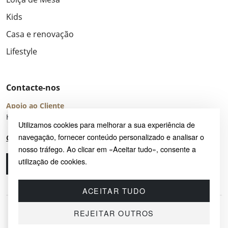
Kids
Casa e renovação
Lifestyle
Contacte-nos
Apoio ao Cliente
Horário de Atendimento: seg – sex 8:00 – 16:00 (UTC+2)
Utilizamos cookies para melhorar a sua experiência de
navegação, fornecer conteúdo personalizado e analisar o
Centro de Ajuda
nosso tráfego. Ao clicar em «Aceitar tudo», consente a
utilização de cookies.
Ligue-nos
Envie-nos um e-mail
ACEITAR TUDO
REJEITAR OUTROS