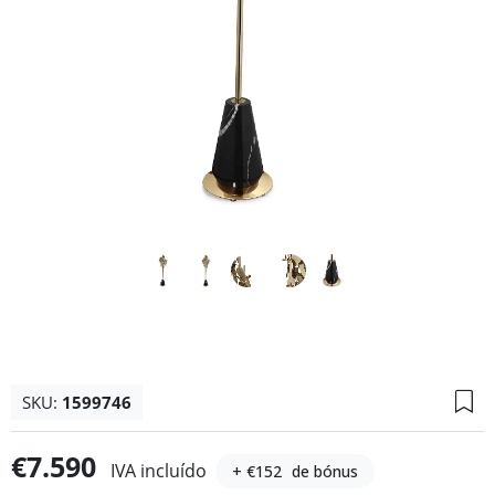
SKU:
1599746
€7.590
IVA incluído
+ €152
de bónus