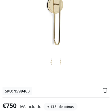
SKU:
1599463
€750
IVA incluído
+ €15
de bónus