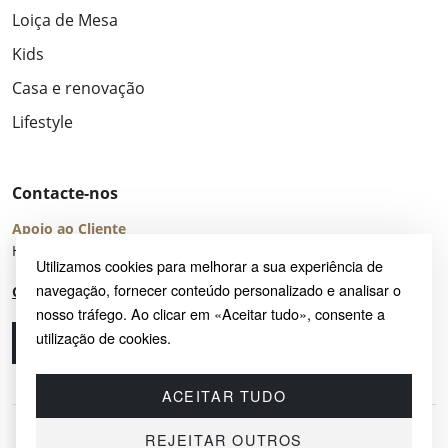
Loiça de Mesa
Kids
Casa e renovação
Lifestyle
Contacte-nos
Apoio ao Cliente
Horário de Atendimento: seg – sex 8:00 – 16:00 (UTC+2)
Utilizamos cookies para melhorar a sua experiência de
navegação, fornecer conteúdo personalizado e analisar o
Centro de Ajuda
nosso tráfego. Ao clicar em «Aceitar tudo», consente a
utilização de cookies.
Ligue-nos
Envie-nos um e-mail
ACEITAR TUDO
REJEITAR OUTROS