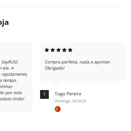
oja
a SayRUG!
Compra perfeita, nada a apontar.
 ele. A
Obrigado!
 rapidamente,
a tempo.
minhas
do por este
Tiago Pereira
T
roduto lindo!
Domingo, 06.04.25