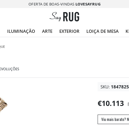
OFERTA DE BOAS-VINDAS
LOVESAYRUG
O
ILUMINAÇÃO
ARTE
EXTERIOR
LOIÇA DE MESA
K
QUE
DEVOLUÇÕES
SKU:
184782
€10.113
Viu mais barato? N