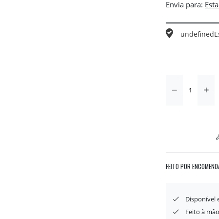
Envia para:
undefined
E
FEITO POR ENCOMEND
Disponível
Feito à mão