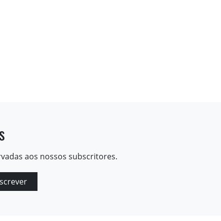
s
rvadas aos nossos subscritores.
screver