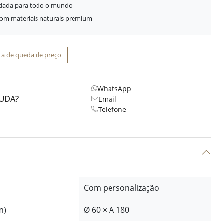
idada para todo o mundo
com materiais naturais premium
ta de queda de preço
WhatsApp
JUDA?
Email
Telefone
Com personalização
m)
Ø 60 × A 180