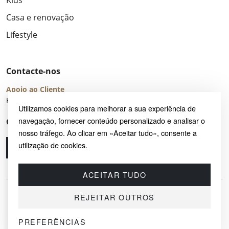
Kids
Casa e renovação
Lifestyle
Contacte-nos
Apoio ao Cliente
Horário de Atendimento: seg – sex 8:00 – 16:00 (UTC+2)
Utilizamos cookies para melhorar a sua experiência de
navegação, fornecer conteúdo personalizado e analisar o
Centro de Ajuda
nosso tráfego. Ao clicar em «Aceitar tudo», consente a
utilização de cookies.
Ligue-nos
Envie-nos um e-mail
ACEITAR TUDO
REJEITAR OUTROS
PREFERÊNCIAS
© 2026 SAYRUG OÜ · KESKLINNA LINNAOSA, AHTRI TN 12, 10151, TALLINN,