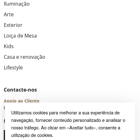
Iluminação
Arte
Exterior
Loiça de Mesa
Kids
Casa e renovação
Lifestyle
Contacte-nos
Apoio ao Cliente
Horário de Atendimento: seg – sex 8:00 – 16:00 (UTC+2)
Utilizamos cookies para melhorar a sua experiência de
navegação, fornecer conteúdo personalizado e analisar o
Centro de Ajuda
nosso tráfego. Ao clicar em «Aceitar tudo», consente a
utilização de cookies.
Ligue-nos
Envie-nos um e-mail