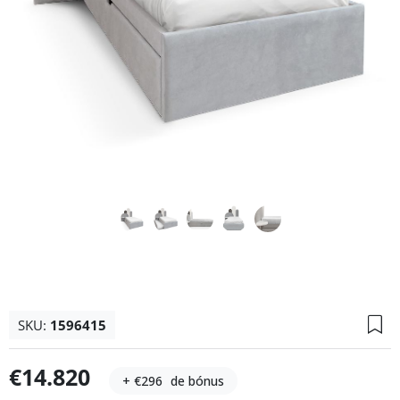
SKU:
1596415
€14.820
+ €296
de bónus