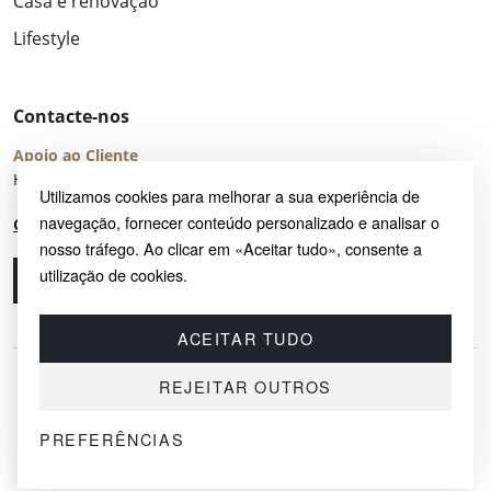
Casa e renovação
Lifestyle
Contacte-nos
Apoio ao Cliente
Horário de Atendimento: seg – sex 8:00 – 16:00 (UTC+2)
Utilizamos cookies para melhorar a sua experiência de
navegação, fornecer conteúdo personalizado e analisar o
Centro de Ajuda
nosso tráfego. Ao clicar em «Aceitar tudo», consente a
utilização de cookies.
Ligue-nos
Envie-nos um e-mail
ACEITAR TUDO
REJEITAR OUTROS
PREFERÊNCIAS
© 2026 SAYRUG OÜ · KESKLINNA LINNAOSA, AHTRI TN 12, 10151, TALLINN,
ESTÓNIA
NIF EE102518759 · TODOS OS DIREITOS RESERVADOS.