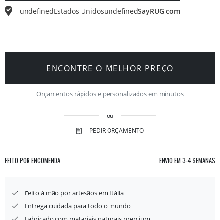
undefined
Estados Unidos
undefined
SayRUG.com
ENCONTRE O MELHOR PREÇO
Orçamentos rápidos e personalizados em minutos
ou
PEDIR ORÇAMENTO
FEITO POR ENCOMENDA
ENVIO EM
3-4 SEMANAS
Feito à mão por artesãos em Itália
Entrega cuidada para todo o mundo
Fabricado com materiais naturais premium