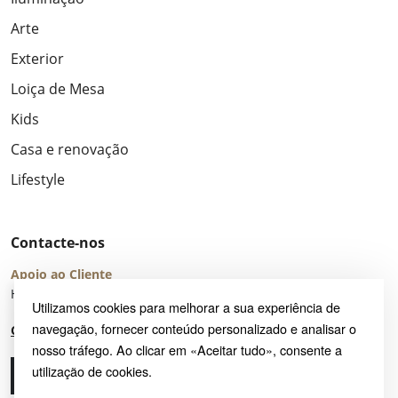
Arte
Exterior
Loiça de Mesa
Kids
Casa e renovação
Lifestyle
Contacte-nos
Apoio ao Cliente
Horário de Atendimento: seg – sex 8:00 – 16:00 (UTC+2)
Utilizamos cookies para melhorar a sua experiência de
navegação, fornecer conteúdo personalizado e analisar o
Centro de Ajuda
nosso tráfego. Ao clicar em «Aceitar tudo», consente a
utilização de cookies.
Ligue-nos
Envie-nos um e-mail