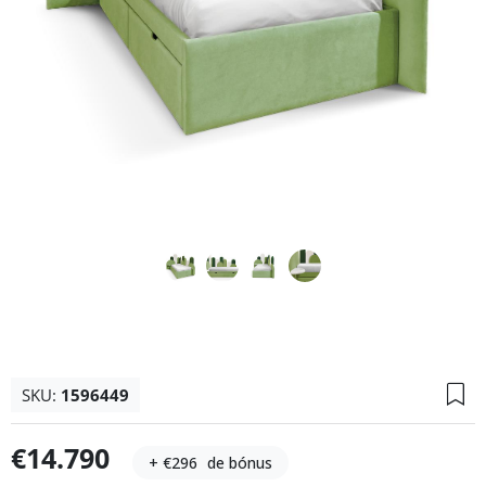
SKU:
1596449
€14.790
+ €296
de bónus