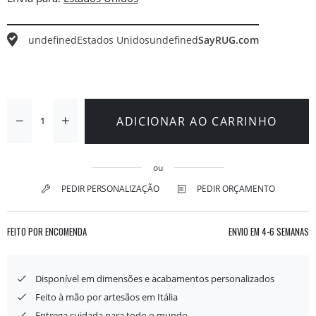
undefined
Estados Unidos
undefined
SayRUG.com
ADICIONAR AO CARRINHO
ou
PEDIR PERSONALIZAÇÃO
PEDIR ORÇAMENTO
FEITO POR ENCOMENDA
ENVIO EM
4-6 SEMANAS
Disponível em dimensões e acabamentos personalizados
Feito à mão por artesãos em Itália
Entrega cuidada para todo o mundo