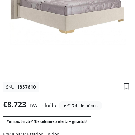
SKU:
1857610
€8.723
IVA incluído
+ €174
de bónus
Viu mais barato? Nós cobrimos a oferta – garantido!
Envia para: