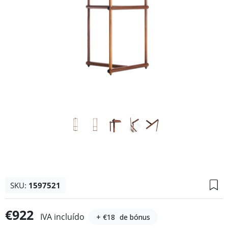
SKU:
1597521
€922
IVA incluído
+ €18
de bónus