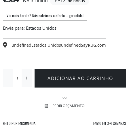
IVA incluído
+ €12
de bónus
Viu mais barato? Nós cobrimos a oferta – garantido!
Envia para:
undefined
Estados Unidos
undefined
SayRUG.com
ADICIONAR AO CARRINHO
ou
PEDIR ORÇAMENTO
FEITO POR ENCOMENDA
ENVIO EM
3-4 SEMANAS