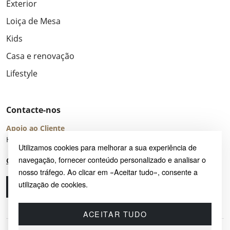
Exterior
Loiça de Mesa
Kids
Casa e renovação
Lifestyle
Contacte-nos
Apoio ao Cliente
Horário de Atendimento: seg – sex 8:00 – 16:00 (UTC+2)
Utilizamos cookies para melhorar a sua experiência de
navegação, fornecer conteúdo personalizado e analisar o
Centro de Ajuda
nosso tráfego. Ao clicar em «Aceitar tudo», consente a
utilização de cookies.
Ligue-nos
Envie-nos um e-mail
ACEITAR TUDO