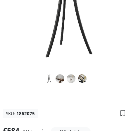
SKU:
1862075
€584